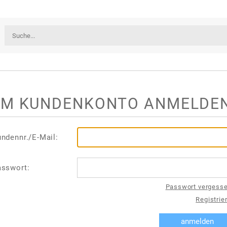
IM KUNDENKONTO ANMELDE
ndennr./E-Mail:
asswort:
Passwort vergess
Registrie
anmelden