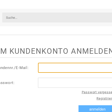
IM KUNDENKONTO ANMELDE
ndennr./E-Mail:
asswort:
Passwort vergess
Registrie
anmelden