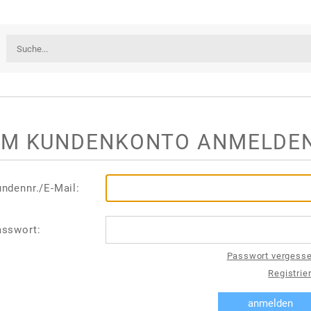
IM KUNDENKONTO ANMELDE
ndennr./E-Mail:
asswort:
Passwort vergess
Registrie
anmelden