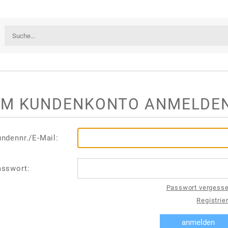
IM KUNDENKONTO ANMELDE
ndennr./E-Mail:
asswort:
Passwort vergess
Registrie
anmelden