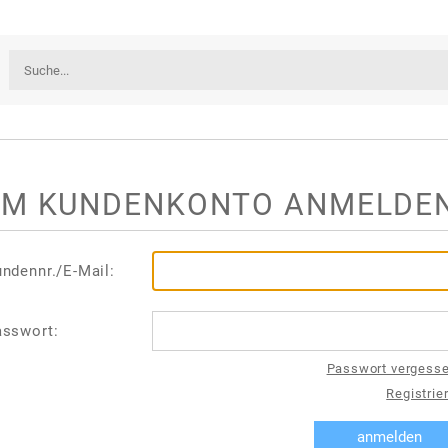
IM KUNDENKONTO ANMELDE
ndennr./E-Mail:
asswort:
Passwort vergess
Registrie
anmelden